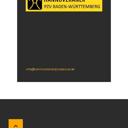
info@
hannoveranerpzvbawue.de